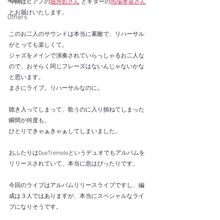
Radio
今回はピアノの
堀秀彰さん
 とギターの
馬場孝喜さん
とお届けいたします。
Others
このお二人のサウンドは本当に素敵で、リハーサル
がとっても楽しくて。
ジャズをメインで演奏されていらっしゃるお二人な
ので、おそらく同じフレーズはないんじゃないかな
と思います。
まさにライブ。リハーサルなのに。
聴き入ってしまって、歌うのに入り損ねてしまった
瞬間が何度も。
ひとりできゃぁきゃぁしてしまいました。
おふたりはDuoTremoloというデュオでもアルバムを
リリースされていて、本当に息はぴったりです。
今回のライブはアルバムリリースライブですし、編
成は３人ではありますが、本当にスペシャルなライ
ブになりそうです。