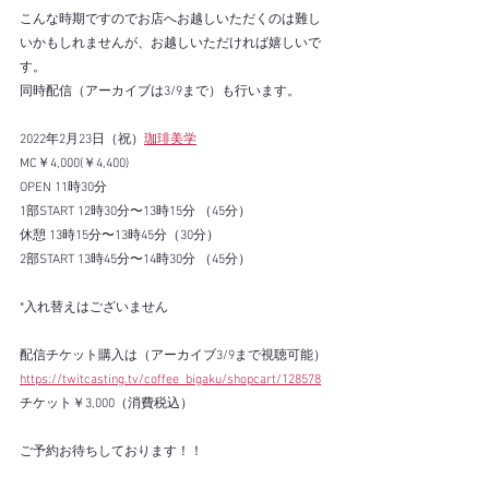
こんな時期ですのでお店へお越しいただくのは難し
いかもしれませんが、お越しいただければ嬉しいで
す。
同時配信（アーカイブは3/9まで）も行います。
2022年2月23日（祝）
珈琲美学
MC￥4,000(￥4,400)
OPEN 11時30分
1部START 12時30分〜13時15分 （45分）
休憩 13時15分〜13時45分（30分）
2部START 13時45分〜14時30分 （45分）
*入れ替えはございません
配信チケット購入は（アーカイブ3/9まで視聴可能）
https://twitcasting.tv/coffee_bigaku/shopcart/128578
チケット￥3,000（消費税込）
ご予約お待ちしております！！