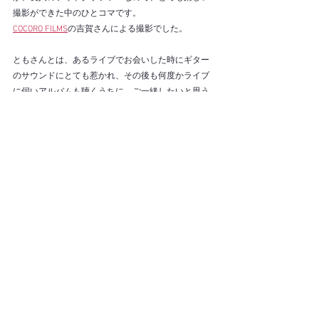
撮影ができた中のひとコマです。
COCORO FILMS
の吉賀さんによる撮影でした。
ともさんとは、あるライブでお会いした時にギター
のサウンドにとても惹かれ、その後も何度かライブ
に伺いアルバムも聴くうちに、ご一緒したいと思う
ようになり今回のライブが実現することになりまし
た。
繊細で暖かな音色のともさんと私の声が、どんな景
色を描けるのか、今からとても楽しみです。
あの曲をともさんが弾いたらどうなるのかな、あの
曲はどうだろう？と考えるているのも楽しいです。
私たちが初めてお届けするライブ、ぜひ一緒に楽し
んでいただきたいです。
どちらのライブもご予約を受付中ですので、ぜひご
連絡をお待ちしております！！