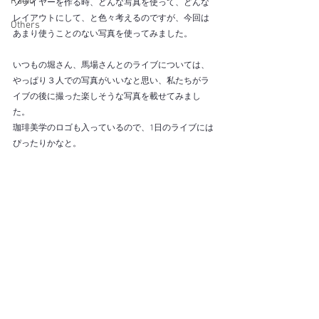
Radio
フライヤーを作る時、どんな写真を使って、どんな
レイアウトにして、と色々考えるのですが、今回は
Others
あまり使うことのない写真を使ってみました。
いつもの堀さん、馬場さんとのライブについては、
やっぱり３人での写真がいいなと思い、私たちがラ
イブの後に撮った楽しそうな写真を載せてみまし
た。
珈琲美学のロゴも入っているので、1日のライブには
ぴったりかなと。