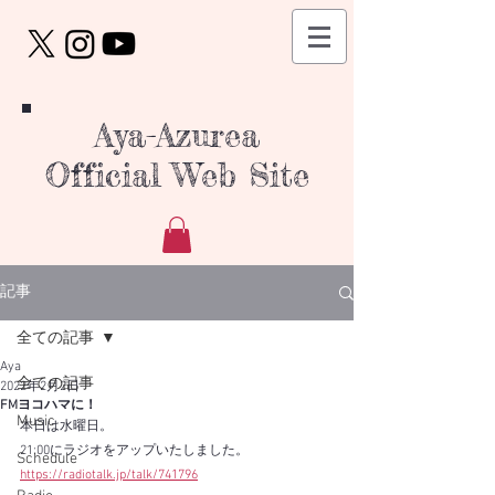
Aya-Azurea
Official Web Site
記事
全ての記事
Aya
全ての記事
2022年2月2日
FMヨコハマに！
Music
本日は水曜日。
21:00にラジオをアップいたしました。
Schedule
https://radiotalk.jp/talk/741796