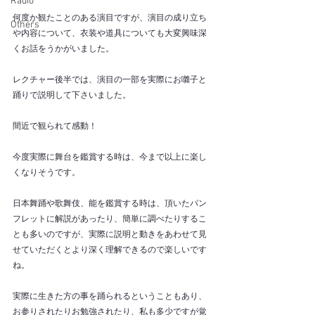
Radio
何度か観たことのある演目ですが、演目の成り立ち
Others
や内容について、衣装や道具についても大変興味深
くお話をうかがいました。
レクチャー後半では、演目の一部を実際にお囃子と
踊りで説明して下さいました。
間近で観られて感動！
今度実際に舞台を鑑賞する時は、今まで以上に楽し
くなりそうです。
日本舞踊や歌舞伎、能を鑑賞する時は、頂いたパン
フレットに解説があったり、簡単に調べたりするこ
とも多いのですが、実際に説明と動きをあわせて見
せていただくとより深く理解できるので楽しいです
ね。
実際に生きた方の事を踊られるということもあり、
お参りされたりお勉強されたり、私も多少ですが覚