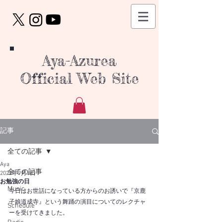
Aya-Azurea
Official Web Site
記事
全ての記事
Aya
全ての記事
2022年9月3日
お勉強の日
Music
今日はお世話になっている方からのお誘いで『京鹿
子娘道成寺』という舞踊の演目についてのレクチャ
Schedule
ーを受けてきました。