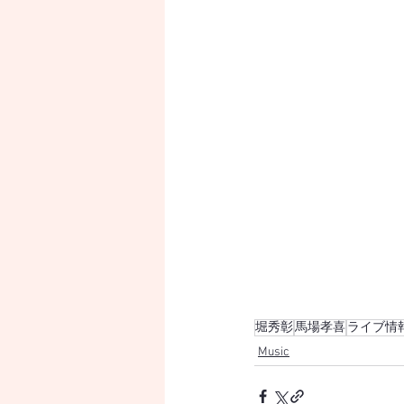
堀秀彰
馬場孝喜
ライブ情
Music