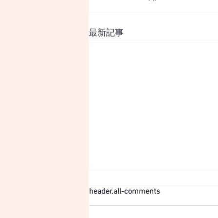
最新記事
やっと無事にリリースできま
header.all-comments
した